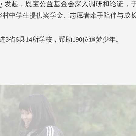
a Zhang 发起，恩宝公益基金会深入调研和论
乡村中学生提供奖学金、志愿者牵手陪伴与成
进3省6县14所学校，帮助190位追梦少年。